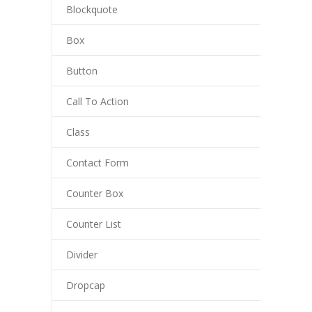
---- RektorInnen
Blockquote
Unterricht
Box
-- Allgemein
Button
---- Unterrichtszeiten
Call To Action
---- Stundentafel
Class
-- Gemeinsames Lernen
Contact Form
-- Leistungskonzept
Counter Box
-- Fächer
Counter List
---- Deutsch
Divider
---- Mathematik
Dropcap
---- Englisch