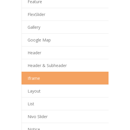
Feature
---- Sachunterricht
FlexSlider
---- Sport/Schwimmen
Gallery
---- Musik
Google Map
---- Kunst/Textil
Header
---- Religion
Header & Subheader
-- Herkunftssprachlicher Unterricht
Iframe
-- Arbeitsgemeinschaften
Layout
Schulleben
List
-- Schullied
Nivo Slider
-- Petriparlament
---- Ziele / Aufgaben
Notice