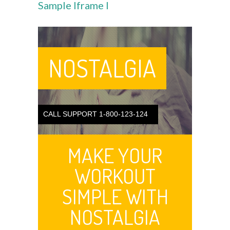
Sample Iframe I
---- Leitbild
-- Unser Team
---- Schulleitung
---- Kollegium
---- Verwaltung
---- Schulsozialarbeit
---- Sprachförderung
---- Alltagshelferin
---- OGS
---- Betreuung
---- Mitwirkung der Eltern