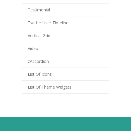
-- Schulfeste
Testimonial
---- Schulfest im Schuljahr 2023/2024
Twitter User Timeline
OGS & Betreuung
Vertical Grid
-- OGS
Video
-- Betreuung
zAccordion
---- Frühbetreuung
List Of Icons
---- Betreuung bis 14:00 Uhr
List Of Theme Widgets
Elterninfos
-- Unsere Kommunikationswege
-- Elternbriefe/Schulinfo
-- Mitwirkungsgremien