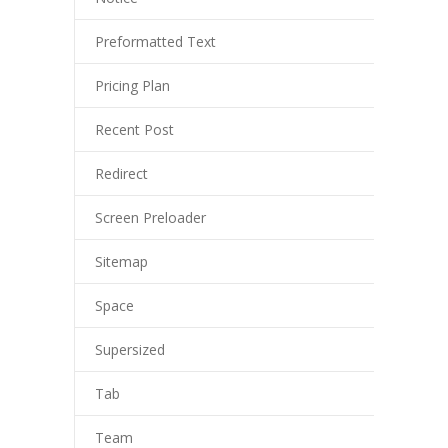
---- Aktuelles
Preformatted Text
-- Schulordnung
Pricing Plan
-- Schulbücherei
Recent Post
-- Aktionen
Redirect
---- Sportlich
Screen Preloader
---- Musikalisch
Sitemap
---- Klimaschutz und Nachhaltigkeit
Space
---- Dies und Das
Supersized
-- Projekte
Tab
---- Circus Tausendtraum
Team