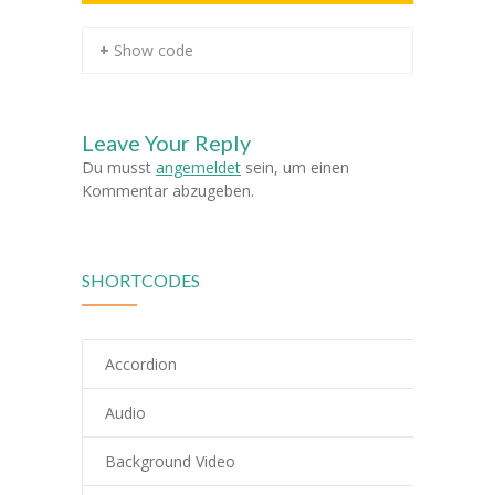
-- Klassen
+ Show code
---- Jahrgang 1
---- Jahrgang 2
Leave Your Reply
Du musst
angemeldet
sein, um einen
---- Jahrgang 3
Kommentar abzugeben.
---- Jahrgang 4
-- Schulprogramm
SHORTCODES
-- Förderverein
Accordion
-- Historie
Audio
---- Baugeschichte
---- Zahleninfo
Background Video