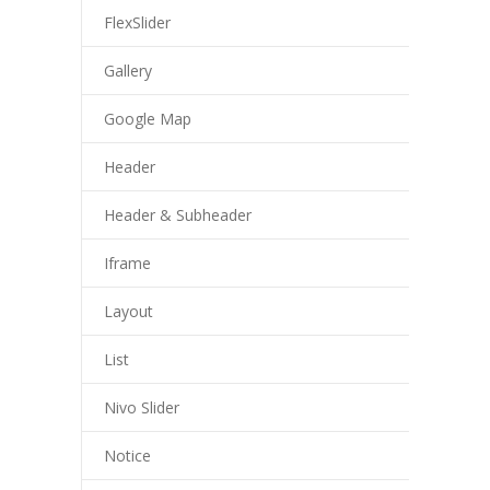
FlexSlider
---- Sachunterricht
Gallery
---- Sport/Schwimmen
---- Musik
Google Map
---- Kunst/Textil
Header
---- Religion
Header & Subheader
-- Herkunftssprachlicher Unterricht
Iframe
-- Arbeitsgemeinschaften
Layout
Schulleben
List
-- Schullied
Nivo Slider
-- Petriparlament
Notice
---- Ziele / Aufgaben