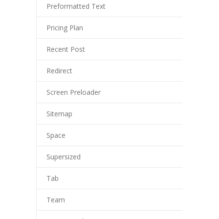
Preformatted Text
---- Aktuelles
Pricing Plan
-- Schulordnung
Recent Post
-- Schulbücherei
Redirect
-- Aktionen
Screen Preloader
---- Sportlich
Sitemap
---- Musikalisch
Space
---- Klimaschutz und Nachhaltigkeit
Supersized
---- Dies und Das
Tab
-- Projekte
Team
---- Circus Tausendtraum