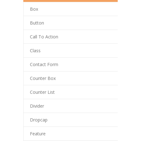
---- RektorInnen
Box
Unterricht
Button
-- Allgemein
Call To Action
---- Unterrichtszeiten
Class
---- Stundentafel
Contact Form
-- Gemeinsames Lernen
Counter Box
-- Leistungskonzept
Counter List
-- Fächer
Divider
---- Deutsch
Dropcap
---- Mathematik
Feature
---- Englisch