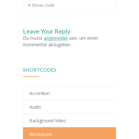
+ Show code
-- Klassen
---- Jahrgang 1
Leave Your Reply
Du musst
---- Jahrgang 2
angemeldet
sein, um einen
Kommentar abzugeben.
---- Jahrgang 3
---- Jahrgang 4
SHORTCODES
-- Schulprogramm
-- Förderverein
Accordion
-- Historie
Audio
---- Baugeschichte
Background Video
---- Zahleninfo
Blockquote