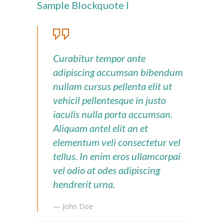
Sample Blockquote I
---- Leitbild
-- Unser Team
---- Schulleitung
Curabitur tempor ante
adipiscing accumsan bibendum
---- Kollegium
nullam cursus pellenta elit ut
---- Verwaltung
vehicil pellentesque in justo
iaculis nulla porta accumsan.
---- Schulsozialarbeit
Aliquam antel elit an et
---- Sprachförderung
elementum veli consectetur vel
tellus. In enim eros ullamcorpai
---- Alltagshelferin
vel odio at odes adipiscing
---- OGS
hendrerit urna.
---- Betreuung
— John Doe
---- Mitwirkung der Eltern