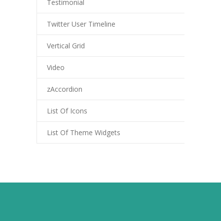
Testimonial
-- Schulfeste
Twitter User Timeline
---- Schulfest im Schuljahr 2023/2024
Vertical Grid
OGS & Betreuung
-- OGS
Video
-- Betreuung
zAccordion
---- Frühbetreuung
List Of Icons
---- Betreuung bis 14:00 Uhr
List Of Theme Widgets
Elterninfos
-- Unsere Kommunikationswege
-- Elternbriefe/Schulinfo
-- Mitwirkungsgremien