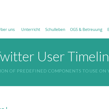
ber uns
Unterricht
Schulleben
OGS & Betreuung
witter User Timeli
ION OF PREDEFINED COMPONENTS TO USE ON Y
e I