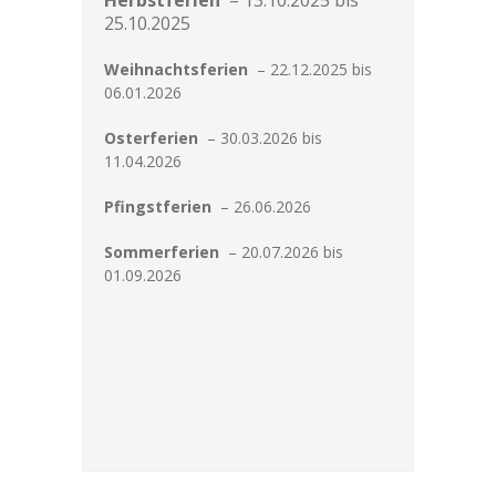
Herbstferien
– 13.10.2025 bis
25.10.2025
---- Leitbild
Weihnachtsferien
– 22.12.2025 bis
-- Unser Team
06.01.2026
---- Schulleitung
Osterferien
– 30.03.2026 bis
11.04.2026
---- Kollegium
Pfingstferien
– 26.06.2026
---- Verwaltung
Sommerferien
– 20.07.2026 bis
---- Schulsozialarbeit
01.09.2026
---- Sprachförderung
---- Alltagshelferin
---- OGS
---- Betreuung
---- Mitwirkung der Eltern