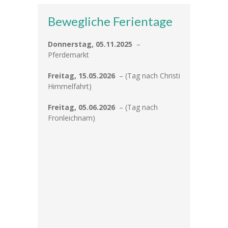
Bewegliche Ferientage
-- Klassen
---- Jahrgang 1
Donnerstag, 05.11.2025
–
Pferdemarkt
---- Jahrgang 2
Freitag, 15.05.2026
– (Tag nach Christi
---- Jahrgang 3
Himmelfahrt)
---- Jahrgang 4
Freitag, 05.06.2026
– (Tag nach
Fronleichnam)
-- Schulprogramm
-- Förderverein
-- Historie
---- Baugeschichte
---- Zahleninfo