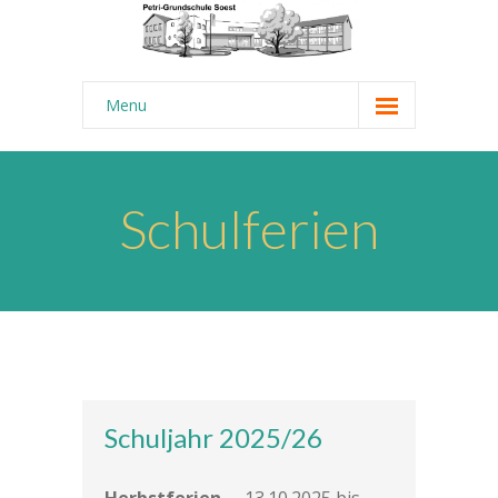
Menu
Startseite
Aktuelles
Schulferien
-- News-Ticker
-- Termine
Über uns
-- Schulrundgang
Schuljahr 2025/26
-- Unsere Ziele
---- Kurzprofil