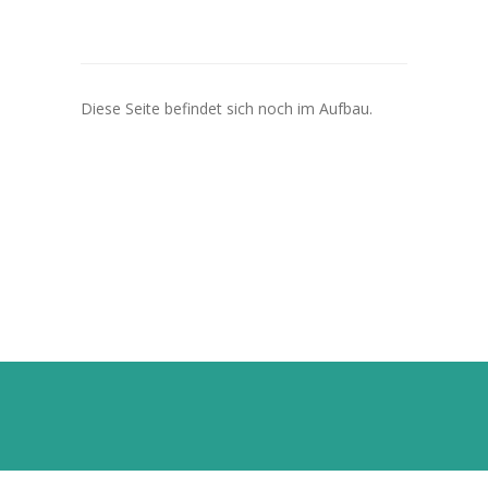
---- Leitbild
-- Unser Team
Diese Seite befindet sich noch im Aufbau.
---- Schulleitung
---- Kollegium
---- Verwaltung
---- Schulsozialarbeit
---- Sprachförderung
---- Alltagshelferin
---- OGS
---- Betreuung
---- Mitwirkung der Eltern