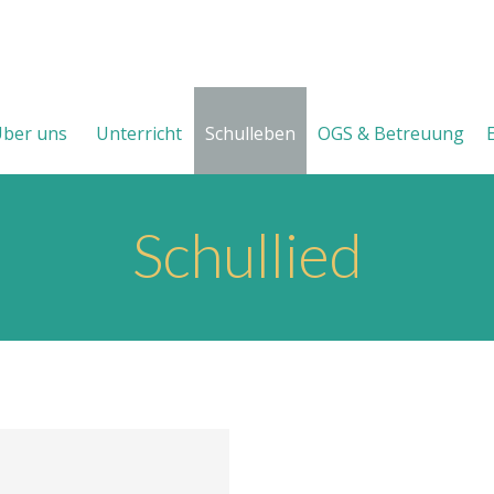
ber uns
Unterricht
Schulleben
OGS & Betreuung
Schullied