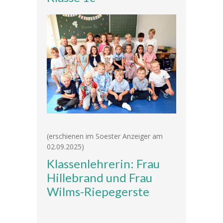
---- RektorInnen
Unterricht
-- Allgemein
---- Unterrichtszeiten
---- Stundentafel
-- Gemeinsames Lernen
-- Leistungskonzept
(erschienen im Soester Anzeiger am
02.09.2025)
-- Fächer
Klassenlehrerin: Frau
---- Deutsch
Hillebrand und Frau
Wilms-Riepegerste
---- Mathematik
---- Englisch