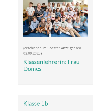
---- Leitbild
-- Unser Team
---- Schulleitung
---- Kollegium
---- Verwaltung
(erschienen im Soester Anzeiger am
02.09.2025)
---- Schulsozialarbeit
Klassenlehrerin: Frau
Domes
---- Sprachförderung
---- Alltagshelferin
---- OGS
---- Betreuung
Klasse 1b
---- Mitwirkung der Eltern