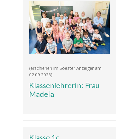
-- Klassen
---- Jahrgang 1
---- Jahrgang 2
---- Jahrgang 3
---- Jahrgang 4
(erschienen im Soester Anzeiger am
02.09.2025)
-- Schulprogramm
Klassenlehrerin: Frau
-- Förderverein
Madeia
-- Historie
---- Baugeschichte
---- Zahleninfo
Klasse 1c