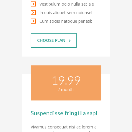
-- Schulfeste
Vestibulum odio nulla set ale
In quis aliquet sem noiunsel
---- Schulfest im Schuljahr 2023/2024
Cum sociis natoque penatib
OGS & Betreuung
-- OGS
CHOOSE PLAN
-- Betreuung
---- Frühbetreuung
19.99
---- Betreuung bis 14:00 Uhr
/ month
Elterninfos
-- Unsere Kommunikationswege
Suspendisse fringilla sapi
-- Elternbriefe/Schulinfo
-- Mitwirkungsgremien
Vivamus consequat nisi ac lorem al