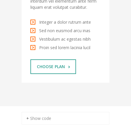
interdum vel elementum ante ferm
-- Förderverein
liquam erat volutpat curabitur.
-- Schultextilien
Integer a dolor rutrum ante
Sed non euismod arcu inas
-- Übergänge/Schulanmeldung
Vestibulum ac egestas nibh
---- Kita/Grundschule
Proin sed lorem lacinia lucil
---- Weiterführende Schule
CHOOSE PLAN
-- IServ Login
-- Datenschutz
-- Schulferien
-- Bildungsregion Kreis Soest
Kontakt
+ Show code
-- Praktikum