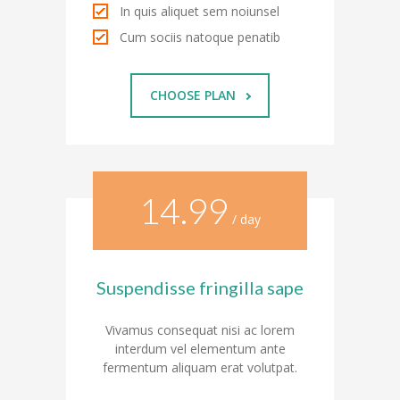
In quis aliquet sem noiunsel
-- Klassen
Cum sociis natoque penatib
---- Jahrgang 1
CHOOSE PLAN
---- Jahrgang 2
---- Jahrgang 3
---- Jahrgang 4
14.99
/ day
-- Schulprogramm
-- Förderverein
Suspendisse fringilla sape
-- Historie
Vivamus consequat nisi ac lorem
---- Baugeschichte
interdum vel elementum ante
fermentum aliquam erat volutpat.
---- Zahleninfo