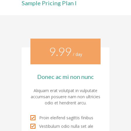
Sample Pricing Plan I
---- Leitbild
-- Unser Team
---- Schulleitung
---- Kollegium
9.99
/ day
---- Verwaltung
---- Schulsozialarbeit
Donec ac mi non nunc
---- Sprachförderung
Aliquam erat volutpat in vulputate
---- Alltagshelferin
accumsan posuere nam non ultricies
odio et hendrerit arcu.
---- OGS
---- Betreuung
Proin eleifend sagittis finibus
Vestibulum odio nulla set ale
---- Mitwirkung der Eltern