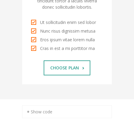
tincidunt tortor a iaculis viverra
donec sollicitudin lobortis.
---- Sachunterricht
---- Sport/Schwimmen
Ut sollicitudin enim sed lobor
Nunc risus dignissim metusa
---- Musik
Eros ipsum vitae lorem nulla
---- Kunst/Textil
Cras in est a mi porttitor ma
---- Religion
CHOOSE PLAN
-- Herkunftssprachlicher Unterricht
-- Arbeitsgemeinschaften
Schulleben
-- Schullied
+ Show code
-- Petriparlament
---- Ziele / Aufgaben