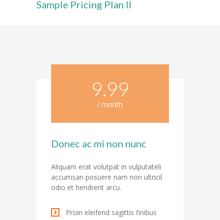
Sample Pricing Plan II
---- Aktuelles
-- Schulordnung
-- Schulbücherei
-- Aktionen
9.99
---- Sportlich
/ month
---- Musikalisch
Donec ac mi non nunc
---- Klimaschutz und Nachhaltigkeit
---- Dies und Das
Aliquam erat volutpat in vulputateli
accumsan posuere nam non ultricil
-- Projekte
odio et hendrerit arcu.
---- Circus Tausendtraum
Proin eleifend sagittis finibus