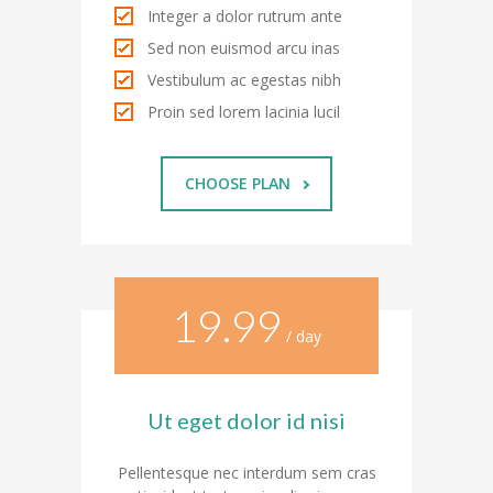
---- RektorInnen
Integer a dolor rutrum ante
Sed non euismod arcu inas
Unterricht
Vestibulum ac egestas nibh
-- Allgemein
Proin sed lorem lacinia lucil
---- Unterrichtszeiten
CHOOSE PLAN
---- Stundentafel
-- Gemeinsames Lernen
-- Leistungskonzept
19.99
-- Fächer
/ day
---- Deutsch
Ut eget dolor id nisi
---- Mathematik
Pellentesque nec interdum sem cras
---- Englisch