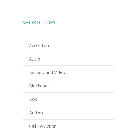
---- RektorInnen
Unterricht
SHORTCODES
-- Allgemein
---- Unterrichtszeiten
Accordion
---- Stundentafel
Audio
-- Gemeinsames Lernen
Background Video
-- Leistungskonzept
Blockquote
-- Fächer
Box
---- Deutsch
Button
---- Mathematik
Call To Action
---- Englisch