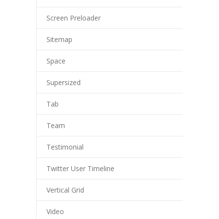
-- Schulfeste
Screen Preloader
---- Schulfest im Schuljahr 2023/2024
Sitemap
OGS & Betreuung
Space
-- OGS
Supersized
-- Betreuung
Tab
---- Frühbetreuung
Team
---- Betreuung bis 14:00 Uhr
Testimonial
Elterninfos
Twitter User Timeline
-- Unsere Kommunikationswege
-- Elternbriefe/Schulinfo
Vertical Grid
-- Mitwirkungsgremien
Video