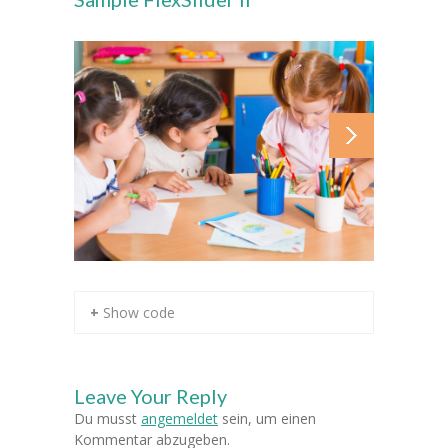
-- Klassen
---- Jahrgang 1
---- Jahrgang 2
---- Jahrgang 3
---- Jahrgang 4
-- Schulprogramm
-- Förderverein
+ Show code
-- Historie
---- Baugeschichte
Leave Your Reply
---- Zahleninfo
Du musst
angemeldet
sein, um einen
Kommentar abzugeben.