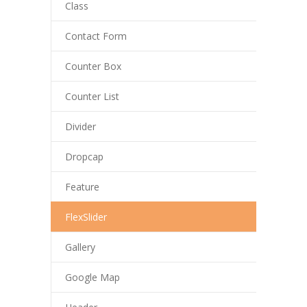
Class
---- Sachunterricht
Contact Form
---- Sport/Schwimmen
Counter Box
---- Musik
Counter List
---- Kunst/Textil
Divider
---- Religion
Dropcap
-- Herkunftssprachlicher Unterricht
Feature
-- Arbeitsgemeinschaften
FlexSlider
Schulleben
-- Schullied
Gallery
-- Petriparlament
Google Map
---- Ziele / Aufgaben