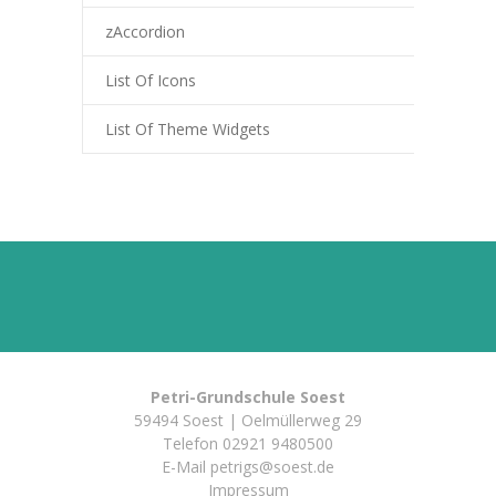
-- Förderverein
zAccordion
-- Schultextilien
List Of Icons
-- Übergänge/Schulanmeldung
List Of Theme Widgets
---- Kita/Grundschule
---- Weiterführende Schule
-- IServ Login
-- Datenschutz
-- Schulferien
Petri-Grundschule Soest
-- Bildungsregion Kreis Soest
59494 Soest | Oelmüllerweg 29
Telefon
02921 9480500
Kontakt
E-Mail
petrigs@soest.de
Impressum
-- Praktikum