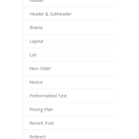
Header
---- Aktuelles
Header & Subheader
-- Schulordnung
Iframe
-- Schulbücherei
Layout
-- Aktionen
List
---- Sportlich
Nivo Slider
---- Musikalisch
Notice
---- Klimaschutz und Nachhaltigkeit
Preformatted Text
---- Dies und Das
Pricing Plan
-- Projekte
Recent Post
---- Circus Tausendtraum
Redirect