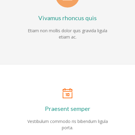
---- Aktuelles
Vivamus rhoncus quis
-- Schulordnung
Etiam non mollis dolor quis gravida ligula
-- Schulbücherei
etiam ac.
-- Aktionen
---- Sportlich
---- Musikalisch
---- Klimaschutz und Nachhaltigkeit
---- Dies und Das
Praesent semper
-- Projekte
Vestibulum commodo ris bibendum ligula
---- Circus Tausendtraum
porta.