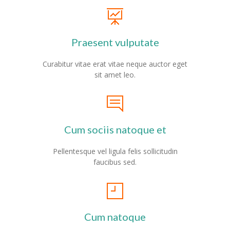
-- Schulfeste
---- Schulfest im Schuljahr 2023/2024
Praesent vulputate
OGS & Betreuung
Curabitur vitae erat vitae neque auctor eget
-- OGS
sit amet leo.
-- Betreuung
---- Frühbetreuung
Cum sociis natoque et
---- Betreuung bis 14:00 Uhr
Pellentesque vel ligula felis sollicitudin
Elterninfos
faucibus sed.
-- Unsere Kommunikationswege
-- Elternbriefe/Schulinfo
Cum natoque
-- Mitwirkungsgremien