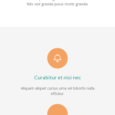
---- RektorInnen
felis sed gravida purus morbi gravida.
Unterricht
-- Allgemein
---- Unterrichtszeiten
---- Stundentafel
-- Gemeinsames Lernen
-- Leistungskonzept
Curabitur et nisi nec
-- Fächer
Aliquam aliquet cursus urna vel lobortis nulla
---- Deutsch
efficitur.
---- Mathematik
---- Englisch