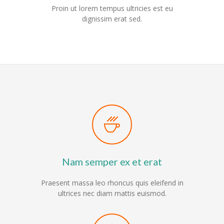
Proin ut lorem tempus ultricies est eu
-- Förderverein
dignissim erat sed.
-- Schultextilien
-- Übergänge/Schulanmeldung
---- Kita/Grundschule
---- Weiterführende Schule
-- IServ Login
-- Datenschutz
-- Schulferien
Nam semper ex et erat
-- Bildungsregion Kreis Soest
Praesent massa leo rhoncus quis eleifend in
ultrices nec diam mattis euismod.
Kontakt
-- Praktikum