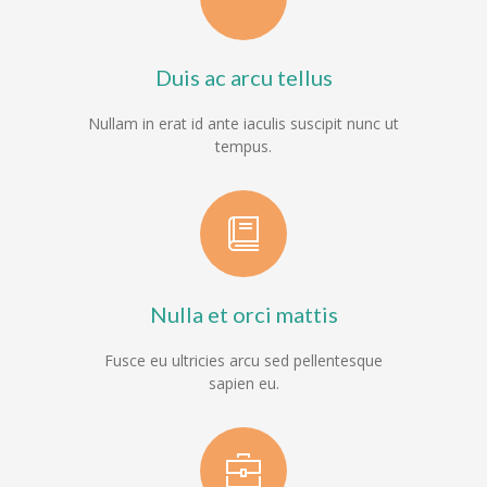
---- Sachunterricht
---- Sport/Schwimmen
Duis ac arcu tellus
---- Musik
Nullam in erat id ante iaculis suscipit nunc ut
tempus.
---- Kunst/Textil
---- Religion
-- Herkunftssprachlicher Unterricht
-- Arbeitsgemeinschaften
Nulla et orci mattis
Schulleben
Fusce eu ultricies arcu sed pellentesque
sapien eu.
-- Schullied
-- Petriparlament
---- Ziele / Aufgaben