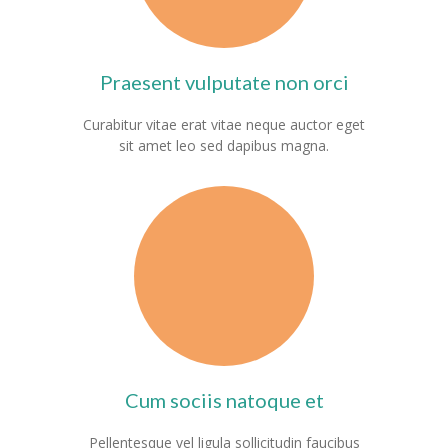
-- Klassen
Praesent vulputate non orci
---- Jahrgang 1
---- Jahrgang 2
Curabitur vitae erat vitae neque auctor eget
sit amet leo sed dapibus magna.
---- Jahrgang 3
---- Jahrgang 4
-- Schulprogramm
-- Förderverein
-- Historie
---- Baugeschichte
Cum sociis natoque et
---- Zahleninfo
Pellentesque vel ligula sollicitudin faucibus