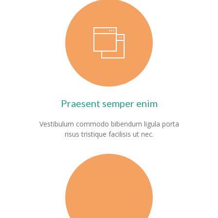
---- Leitbild
-- Unser Team
---- Schulleitung
---- Kollegium
---- Verwaltung
Praesent semper enim
---- Schulsozialarbeit
Vestibulum commodo bibendum ligula porta
risus tristique facilisis ut nec.
---- Sprachförderung
---- Alltagshelferin
---- OGS
---- Betreuung
---- Mitwirkung der Eltern