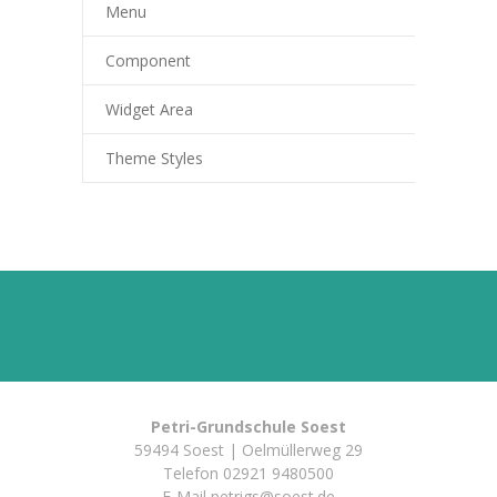
Menu
---- RektorInnen
Unterricht
Component
-- Allgemein
Widget Area
---- Unterrichtszeiten
Theme Styles
---- Stundentafel
-- Gemeinsames Lernen
-- Leistungskonzept
-- Fächer
---- Deutsch
Petri-Grundschule Soest
---- Mathematik
59494 Soest | Oelmüllerweg 29
Telefon
02921 9480500
---- Englisch
E-Mail
petrigs@soest.de