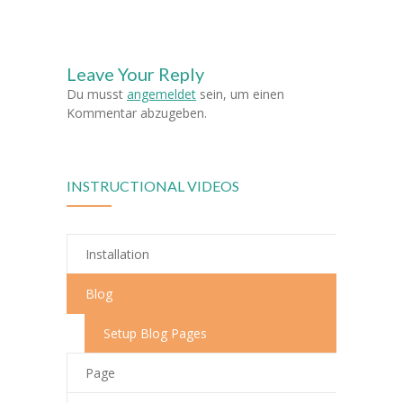
-- Klassen
Leave Your Reply
---- Jahrgang 1
Du musst
angemeldet
sein, um einen
---- Jahrgang 2
Kommentar abzugeben.
---- Jahrgang 3
INSTRUCTIONAL VIDEOS
---- Jahrgang 4
-- Schulprogramm
Installation
-- Förderverein
Blog
-- Historie
Setup Blog Pages
---- Baugeschichte
Page
---- Zahleninfo