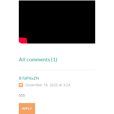
---- Leitbild
-- Unser Team
---- Schulleitung
---- Kollegium
---- Verwaltung
All comments (1)
---- Schulsozialarbeit
---- Sprachförderung
BTdPXxZN
---- Alltagshelferin
Dezember 18, 2025 at 3:24
---- OGS
555
---- Betreuung
REPLY
---- Mitwirkung der Eltern