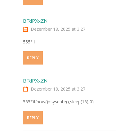
-- Schulfeste
---- Schulfest im Schuljahr 2023/2024
BTdPXxZN
Dezember 18, 2025 at 3:27
OGS & Betreuung
555*1
-- OGS
-- Betreuung
REPLY
---- Frühbetreuung
BTdPXxZN
---- Betreuung bis 14:00 Uhr
Dezember 18, 2025 at 3:27
Elterninfos
555*if(now()=sysdate(),sleep(15),0)
-- Unsere Kommunikationswege
REPLY
-- Elternbriefe/Schulinfo
-- Mitwirkungsgremien