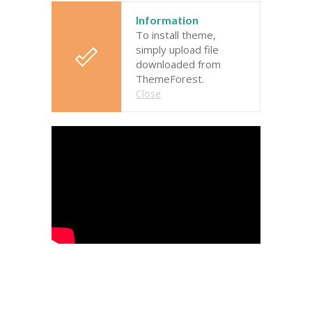
---- Leitbild
Information
To install theme,
-- Unser Team
simply upload file
downloaded from
---- Schulleitung
ThemeForest.
Close
---- Kollegium
---- Verwaltung
---- Schulsozialarbeit
---- Sprachförderung
---- Alltagshelferin
---- OGS
---- Betreuung
---- Mitwirkung der Eltern