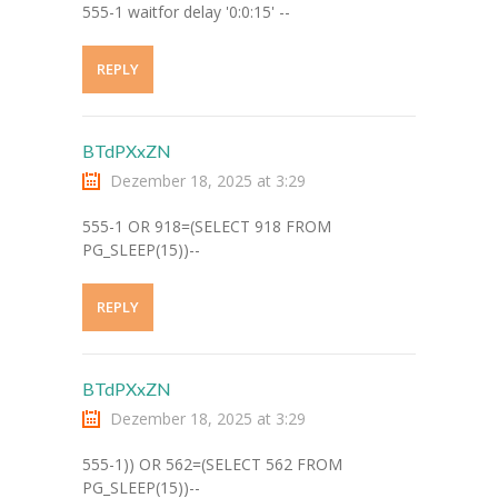
555-1 waitfor delay '0:0:15' --
-- Impressum
REPLY
Kinderseiten
-- Antolin
BTdPXxZN
Dezember 18, 2025 at 3:29
-- Anton App
555-1 OR 918=(SELECT 918 FROM
-- Klexikon
PG_SLEEP(15))--
REPLY
BTdPXxZN
Dezember 18, 2025 at 3:29
555-1)) OR 562=(SELECT 562 FROM
PG_SLEEP(15))--