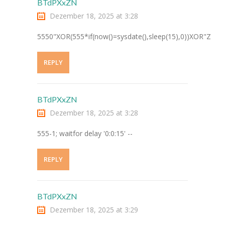
BTdPXxZN
-- Förderverein
Dezember 18, 2025 at 3:28
-- Schultextilien
5550"XOR(555*if(now()=sysdate(),sleep(15),0))XOR"Z
-- Übergänge/Schulanmeldung
REPLY
---- Kita/Grundschule
---- Weiterführende Schule
BTdPXxZN
Dezember 18, 2025 at 3:28
-- IServ Login
555-1; waitfor delay '0:0:15' --
-- Datenschutz
REPLY
-- Schulferien
-- Bildungsregion Kreis Soest
BTdPXxZN
Kontakt
Dezember 18, 2025 at 3:29
-- Praktikum