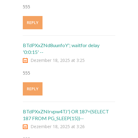
555
---- Sachunterricht
---- Sport/Schwimmen
REPLY
---- Musik
BTdPXxZNd8uunfoY'; waitfor delay
---- Kunst/Textil
'0:0:15' --
---- Religion
Dezember 18, 2025 at 3:25
-- Herkunftssprachlicher Unterricht
555
-- Arbeitsgemeinschaften
REPLY
Schulleben
-- Schullied
BTdPXxZNIrvpw4TJ') OR 187=(SELECT
187 FROM PG_SLEEP(15))--
-- Petriparlament
Dezember 18, 2025 at 3:26
---- Ziele / Aufgaben