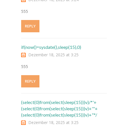
---- RektorInnen
555
Unterricht
REPLY
-- Allgemein
---- Unterrichtszeiten
if(now()=sysdate(),sleep(15),0)
---- Stundentafel
Dezember 18, 2025 at 3:25
-- Gemeinsames Lernen
555
-- Leistungskonzept
REPLY
-- Fächer
---- Deutsch
(select(0)from(select(sleep(15)))v)/*'+
(select(0)from(select(sleep(15)))v)+'"+
---- Mathematik
(select(0)from(select(sleep(15)))v)+"*/
Dezember 18, 2025 at 3:25
---- Englisch