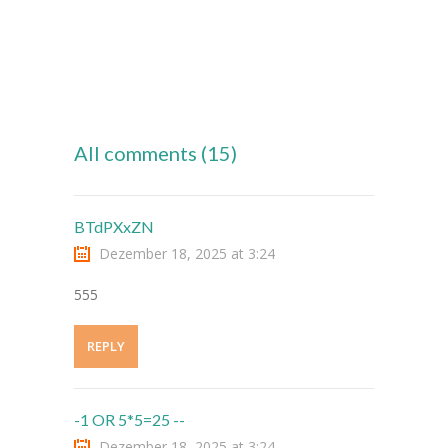
-- Klassen
---- Jahrgang 1
---- Jahrgang 2
All comments (15)
---- Jahrgang 3
---- Jahrgang 4
BTdPXxZN
-- Schulprogramm
Dezember 18, 2025 at 3:24
-- Förderverein
555
-- Historie
REPLY
---- Baugeschichte
---- Zahleninfo
-1 OR 5*5=25 --
Dezember 18, 2025 at 3:24