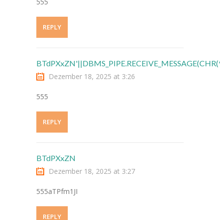
555
---- Aktuelles
REPLY
-- Schulordnung
-- Schulbücherei
BTdPXxZN'||DBMS_PIPE.RECEIVE_MESSAGE(CHR(98)
Dezember 18, 2025 at 3:26
-- Aktionen
555
---- Sportlich
REPLY
---- Musikalisch
---- Klimaschutz und Nachhaltigkeit
BTdPXxZN
---- Dies und Das
Dezember 18, 2025 at 3:27
-- Projekte
555aTPfm1JI
---- Circus Tausendtraum
REPLY