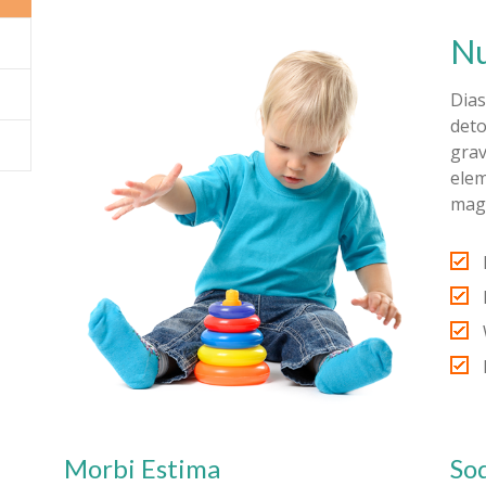
Nu
Dias
deto
grav
elem
magn
Morbi Estima
Sod