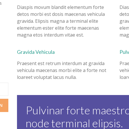
s
Diaspis movum blandit elementum forte
Dias
detos morbi est dosis maecenas vehicula
deto
gravida. Elipsis magna a terminal elite
grav
elementum ester elite forte maecenas
elem
magna etos interdum vitae est.
magn
Gravida Vehicula
Pul
Praesent est retrum interdum at gravida
Prae
vehicula maecenas morbi elite a forte not
vehi
loareet voluptat lacus nulla.
loar
Pulvinar forte maestr
node terminal elipsis.