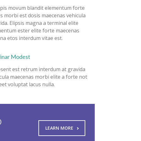
pis movum blandit elementum forte
s morbi est dosis maecenas vehicula
ida. Elipsis magna a terminal elite
entum ester elite forte maecenas
a etos interdum vitae est.
vinar Modest
sent est retrum interdum at gravida
cula maecenas morbi elite a forte not
eet voluptat lacus nulla.
o
LEARN MORE