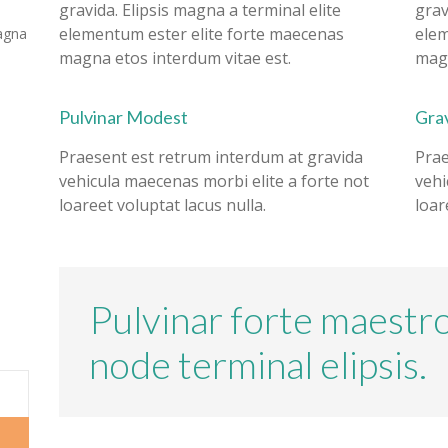
gravida. Elipsis magna a terminal elite
grav
elementum ester elite forte maecenas
elem
agna
magna etos interdum vitae est.
magn
Pulvinar Modest
Grav
Praesent est retrum interdum at gravida
Prae
vehicula maecenas morbi elite a forte not
vehi
loareet voluptat lacus nulla.
loar
Pulvinar forte maestr
node terminal elipsis.