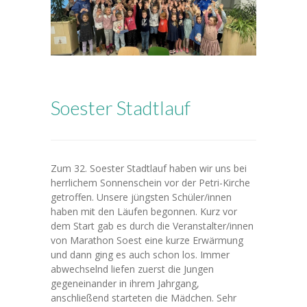
---- Leitbild
-- Unser Team
---- Schulleitung
Soester Stadtlauf
---- Kollegium
---- Verwaltung
---- Schulsozialarbeit
Zum 32. Soester Stadtlauf haben wir uns bei
herrlichem Sonnenschein vor der Petri-Kirche
---- Sprachförderung
getroffen. Unsere jüngsten Schüler/innen
haben mit den Läufen begonnen. Kurz vor
---- Alltagshelferin
dem Start gab es durch die Veranstalter/innen
von Marathon Soest eine kurze Erwärmung
---- OGS
und dann ging es auch schon los. Immer
abwechselnd liefen zuerst die Jungen
---- Betreuung
gegeneinander in ihrem Jahrgang,
anschließend starteten die Mädchen. Sehr
---- Mitwirkung der Eltern