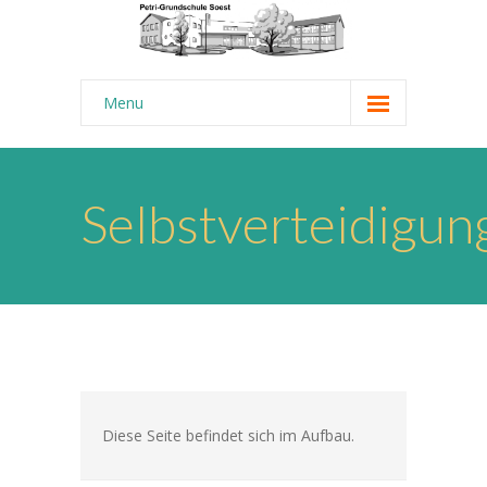
Menu
Startseite
Aktuelles
Selbstverteidigun
-- News-Ticker
-- Termine
Über uns
-- Schulrundgang
-- Unsere Ziele
Diese Seite befindet sich im Aufbau.
---- Kurzprofil