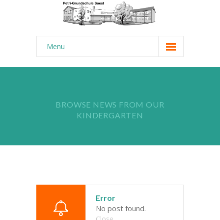
Menu
Startseite
Aktuelles
BROWSE NEWS FROM OUR
-- News-Ticker
KINDERGARTEN
-- Termine
Über uns
-- Schulrundgang
-- Unsere Ziele
Error
No post found.
---- Kurzprofil
Close