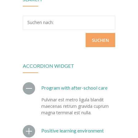
---- RektorInnen
Unterricht
Suchen nach:
-- Allgemein
---- Unterrichtszeiten
---- Stundentafel
ACCORDION WIDGET
-- Gemeinsames Lernen
-- Leistungskonzept
Program with after-school care
-- Fächer
Pulvinar est metro ligula blandit
maecenas retrum gravida cuprum
---- Deutsch
magna terminal est nulla.
---- Mathematik
Positive learning environment
---- Englisch