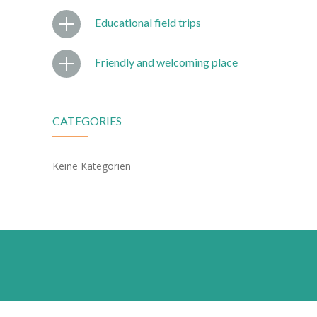
---- Sachunterricht
Educational field trips
---- Sport/Schwimmen
Friendly and welcoming place
---- Musik
---- Kunst/Textil
CATEGORIES
---- Religion
Keine Kategorien
-- Herkunftssprachlicher Unterricht
-- Arbeitsgemeinschaften
Schulleben
-- Schullied
-- Petriparlament
---- Ziele / Aufgaben