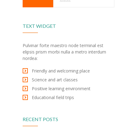
---- Leitbild
-- Unser Team
TEXT WIDGET
---- Schulleitung
Pulvinar forte maestro node terminal est
---- Kollegium
elipsis prism morbi nulla a metro interdum
nordea:
---- Verwaltung
Friendly and welcoming place
---- Schulsozialarbeit
Science and art classes
---- Sprachförderung
Positive learning environment
---- Alltagshelferin
Educational field trips
---- OGS
RECENT POSTS
---- Betreuung
---- Mitwirkung der Eltern