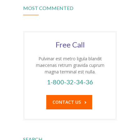
MOST COMMENTED
-- Klassen
---- Jahrgang 1
---- Jahrgang 2
Free Call
---- Jahrgang 3
Pulvinar est metro ligula blandit
---- Jahrgang 4
maecenas retrum gravida cuprum
magna terminal est nulla.
-- Schulprogramm
1-800-32-34-36
-- Förderverein
CONTACT US
-- Historie
---- Baugeschichte
---- Zahleninfo
SEARCH