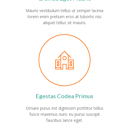
Mauris vestibulum tellus ut semper lacinia
-- Impressum
lorem enim pretium eros at lobortis nisi
aliquet tellus sit mauris.
Kinderseiten
-- Antolin
-- Anton App
-- Klexikon
Egestas Codea Primus
Ornare purus est dignissim porttitor tellus
fusce maximus nunc eu purus suscipit
faucibus lance eget.