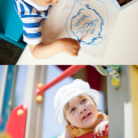
---- Aktuelles
-- Schulordnung
-- Schulbücherei
-- Aktionen
---- Sportlich
---- Musikalisch
---- Klimaschutz und Nachhaltigkeit
---- Dies und Das
-- Projekte
---- Circus Tausendtraum