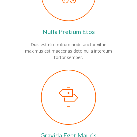
-- Förderverein
-- Schultextilien
Nulla Pretium Etos
-- Übergänge/Schulanmeldung
Duis est elto rutrum node auctor vitae
---- Kita/Grundschule
maximus est maecenas deto nulla interdum
tortor semper.
---- Weiterführende Schule
-- IServ Login
-- Datenschutz
-- Schulferien
-- Bildungsregion Kreis Soest
Kontakt
Gravida Eget Mauris
-- Praktikum