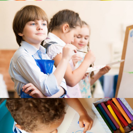
---- Sachunterricht
---- Sport/Schwimmen
---- Musik
---- Kunst/Textil
---- Religion
-- Herkunftssprachlicher Unterricht
-- Arbeitsgemeinschaften
Schulleben
-- Schullied
-- Petriparlament
---- Ziele / Aufgaben