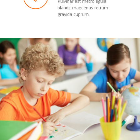
Pulvinar est metro ligula
---- RektorInnen
blandit maecenas retrum
gravida cuprum.
Unterricht
-- Allgemein
---- Unterrichtszeiten
---- Stundentafel
-- Gemeinsames Lernen
-- Leistungskonzept
-- Fächer
---- Deutsch
---- Mathematik
---- Englisch