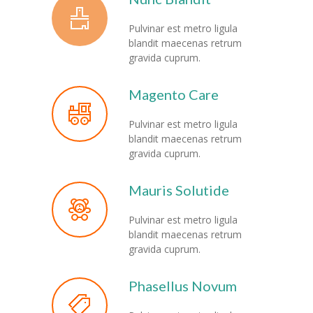
-- Klassen
Pulvinar est metro ligula
blandit maecenas retrum
---- Jahrgang 1
gravida cuprum.
---- Jahrgang 2
Magento Care
---- Jahrgang 3
Pulvinar est metro ligula
blandit maecenas retrum
---- Jahrgang 4
gravida cuprum.
-- Schulprogramm
Mauris Solutide
-- Förderverein
Pulvinar est metro ligula
-- Historie
blandit maecenas retrum
gravida cuprum.
---- Baugeschichte
Phasellus Novum
---- Zahleninfo