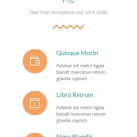
---- Leitbild
Feel free to explore our core skills
-- Unser Team
---- Schulleitung
---- Kollegium
Quisque Morbi
---- Verwaltung
Pulvinar est metro ligula
---- Schulsozialarbeit
blandit maecenas retrum
gravida cuprum.
---- Sprachförderung
Libro Retrum
---- Alltagshelferin
Pulvinar est metro ligula
---- OGS
blandit maecenas retrum
gravida cuprum.
---- Betreuung
Nunc Blandit
---- Mitwirkung der Eltern