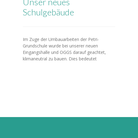
Unser neues
---- Leitbild
Schulgebäude
-- Unser Team
---- Schulleitung
Im Zuge der Umbauarbeiten der Petri-
Grundschule wurde bei unserer neuen
---- Kollegium
Eingangshalle und OGGS darauf geachtet,
klimaneutral zu bauen. Dies bedeutet
---- Verwaltung
---- Schulsozialarbeit
---- Sprachförderung
---- Alltagshelferin
---- OGS
---- Betreuung
---- Mitwirkung der Eltern