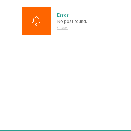
---- Leitbild
Error
-- Unser Team
No post found.
Close
---- Schulleitung
---- Kollegium
---- Verwaltung
---- Schulsozialarbeit
---- Sprachförderung
---- Alltagshelferin
---- OGS
---- Betreuung
---- Mitwirkung der Eltern