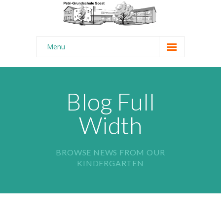
Menu
Startseite
Aktuelles
Blog Full
-- News-Ticker
Width
-- Termine
Über uns
BROWSE NEWS FROM OUR
KINDERGARTEN
-- Schulrundgang
-- Unsere Ziele
---- Kurzprofil